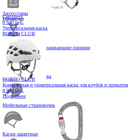
Аксессуары
Смотреть
Промальп
8 940 руб.
Универсальная каска
BOREO CLUB
Страховочные и удерживающие привязи
Спусковые устройства
BOREO CLUB
Комфортная и универсальная каска для клубов и прокатов
8 940 руб.
Подробнее
Мобильные страховочные устройства
Каски защитные