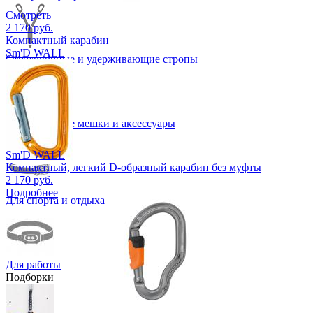
Смотреть
2 170 руб.
Компактный карабин
Sm'D WALL
Страховочные и удерживающие стропы
Транспортные мешки и аксессуары
Фонари
Sm'D WALL
Компактный, легкий D-образный карабин без муфты
2 170 руб.
Подробнее
Для спорта и отдыха
Для работы
Подборки