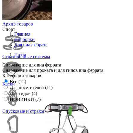
Архив товаров
Спорт
Главная
Подборки
Для виа феррата
Назад
Страховочные системы
Снаряжение для виа феррата
Снаряжение для проката и для гидов виа феррата
Категории
товаров
Все (15)
Каски
Для посетителей (11)
Для гидов (4)
НОВИНКИ (7)
Спусковые и страховочные устройства