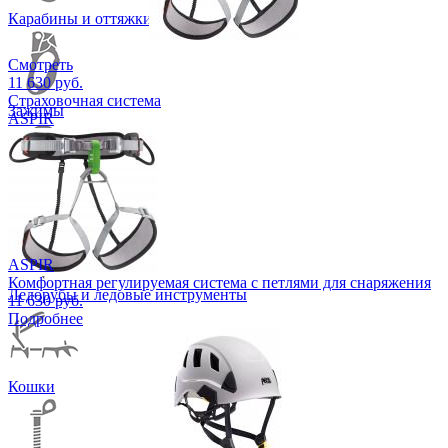
Карабины и оттяжки
Смотреть
11 630 руб.
Страховочная система
Зажимы
ASPIR
Блоки, ролики
ASPIR
Комфортная регулируемая система с петлями для снаряжения
Ледорубы и ледовые инструменты
11 630 руб.
Подробнее
Кошки