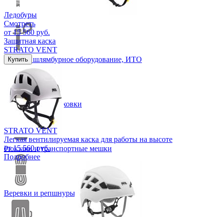
Ледобуры
Смотреть
от 15 560 руб.
Защитная каска
STRATO VENT
Крючья, шлямбурное оборудование, ИТО
Купить
Петли и самостраховки
STRATO VENT
Легкая вентилируемая каска для работы на высоте
от 15 560 руб.
Рюкзаки и транспортные мешки
Подробнее
Веревки и репшнуры