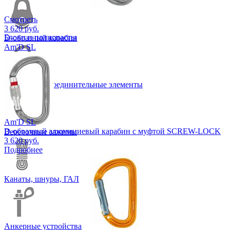
Смотреть
3 620 руб.
Блоки и полиспасты
D-образный карабин
Am'D SL
Карабины и соединительные элементы
Am'D SL
D-образный алюминиевый карабин с муфтой SCREW-LOCK
Веревочные зажимы
3 620 руб.
Подробнее
Канаты, шнуры, ГАЛ
Анкерные устройства