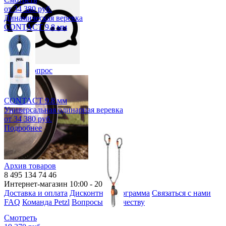
от 34 380 руб.
Динамическая веревка
CONTACT 9.8 мм
Задать вопрос
CONTACT 9.8 мм
Универсальная одинарная веревка
от 34 380 руб.
Подробнее
Архив товаров
8 495 134 74 46
Интернет-магазин 10:00 - 20:00
Доставка и оплата
Дисконтная программа
Связаться с нами
FAQ
Команда Petzl
Вопросы по качеству
Смотреть